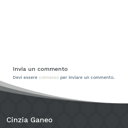
Cinzia
Quando si parla di armocromia, il pensiero
va subito ai vestiti: colori giusti da indossare,
palette da seguire,...
Invia un commento
Devi essere
connesso
per inviare un commento.
Cinzia Ganeo