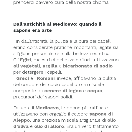
prenderci davvero cura della nostra chioma.
Dall’antichità al Medioevo: quando il
sapone era arte
Fin dall’antichità, la pulizia e la cura dei capelli
erano considerate pratiche importanti, legate sia
all’igiene personale che alla bellezza estetica.
Gli
Egizi
,
maestri di bellezza e rituali, utilizzavano
oli vegetali
,
argilla
e
bicarbonato di sodio
per detergere i capelli.
I
Greci
e i
Romani
, invece, affidavano la pulizia
del corpo e del cuoio capelluto a miscele
composte da
cenere di legno
e
acqua
,
precursori dei saponi solidi.
Durante il
Medioevo
, le donne più raffinate
utilizzavano con orgoglio il celebre
sapone di
Aleppo
, una preziosa miscela artigianale di
olio
d’oliva
e
olio di alloro
. Era un vero trattamento