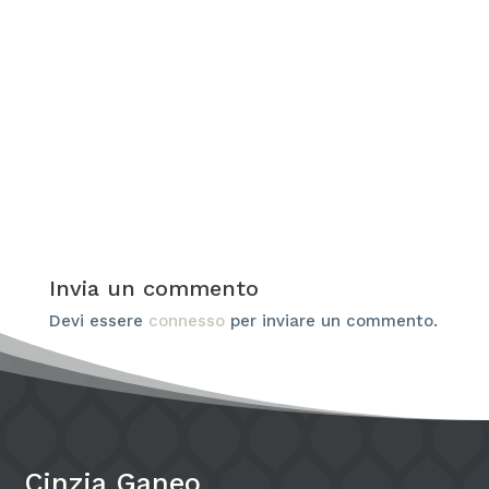
Cinzia
Quando si parla di armocromia, il pensiero
va subito ai vestiti: colori giusti da indossare,
palette da seguire,...
Invia un commento
Devi essere
connesso
per inviare un commento.
Cinzia Ganeo