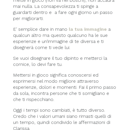
mette in gioco (non va nei boschi), non accadrà
mai nulla. La consapevolezza ti spinge a
guardarti dentro e a fare ogni giorno un passo
per migliorarti.
E’ semplice dare in mano
la tua immagine
a
qualcun altro ma questo qualcuno ha le sue
esperienze e un’immagine di te diversa e ti
disegnerà come ti vede lui.
Se vuoi disegnare il tuo dipinto e metterci la
cornice, lo devi fare tu.
Mettersi in gioco significa conoscersi ed
esprimersi nel modo migliore attraverso
esperienze, dolori e momenti. Fai il primo passo
da sola, incontra persone che ti somigliano e
che ti rispecchiano.
Oggi i tempi sono cambiati, è tutto diverso.
Credo che i valori umani siano rimasti quelli di
un tempo, quindi condivido le affermazioni di
Clarissa.