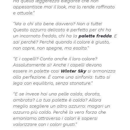
Ha quella leggerezza elegante che non
appesantisce mai il look, ma lo rende raffinato
e attuale.”
“Ma a chi sta bene davvero? Non a tutte!
Questo azzurro delicato è perfetto per chi ha
un incarnato freddo, chi ha la
palette fredda
. E
sai perché? Perché quando il colore è giusto,
non copre, non spegne, ma esalta.”
“E i capelli? Conta anche il loro colore?
Assolutamente sì! Anche i capelli devono
essere in palette cosi
Winter Sky
si armonizza
alla perfezione. È come una sinfonia: tutto si
lega con equilibrio, senza stonature.”
“E se invece hai una pelle calda, dorata,
ambrata? La tua palette è calda? Allora
meglio scegliere un altro azzurro: magari un
azzurro più caldo. Perché la vera forza che
emaniamo attraverso i colori è sapersi
valorizzare con i colori giusti.”