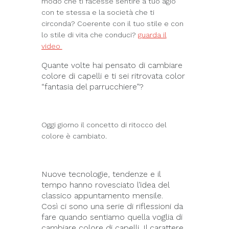
modo che ti facesse sentire a tuo agio
con te stessa e la società che ti
circonda? Coerente con il tuo stile e con
lo stile di vita che conduci?
guarda il
video
Quante volte hai pensato di cambiare
colore di capelli e ti sei ritrovata color
“fantasia del parrucchiere”?
Oggi giorno il concetto di ritocco del
colore è cambiato.
Nuove tecnologie, tendenze e il
tempo hanno rovesciato l’idea del
classico appuntamento mensile.
Così ci sono una serie di riflessioni da
fare quando sentiamo quella voglia di
cambiare colore di capelli. Il carattere,