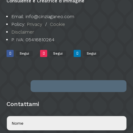
Consulente e Creatrice d’Immagine
Email: info@cinziaganeo.com
Policy:
Privacy
/
Cookie
Disclaimer
P. IVA:
05416810264
Segui
Segui
Segui
Contattami