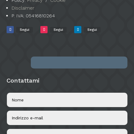
Policy:
Privacy
/
Cookie
Disclaimer
P. IVA:
05416810264
Segui
Segui
Segui
Contattami